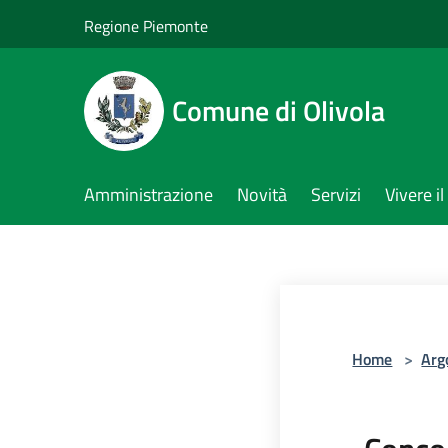
Salta al contenuto principale
Regione Piemonte
Comune di Olivola
Amministrazione
Novità
Servizi
Vivere 
Home
>
Arg