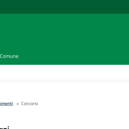
il Comune
omenti
>
Concorsi