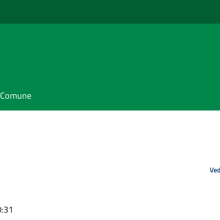
il Comune
Ved
0:31