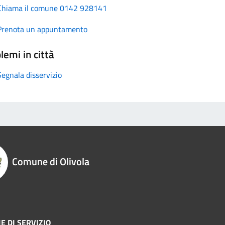
Chiama il comune 0142 928141
Prenota un appuntamento
lemi in città
Segnala disservizio
Comune di Olivola
E DI SERVIZIO