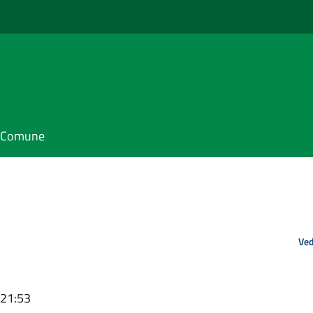
il Comune
Ved
 21:53