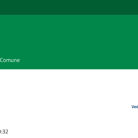
il Comune
Ved
0:32