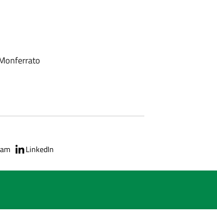
 Monferrato
ram
LinkedIn