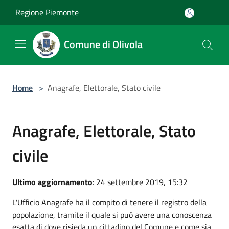
Salta al contenuto principale
Regione Piemonte
Comune di Olivola
Home
>
Anagrafe, Elettorale, Stato civile
Anagrafe, Elettorale, Stato
civile
Ultimo aggiornamento
: 24 settembre 2019, 15:32
L'Ufficio Anagrafe ha il compito di tenere il registro della
popolazione, tramite il quale si può avere una conoscenza
esatta di dove risieda un cittadino del Comune e come sia