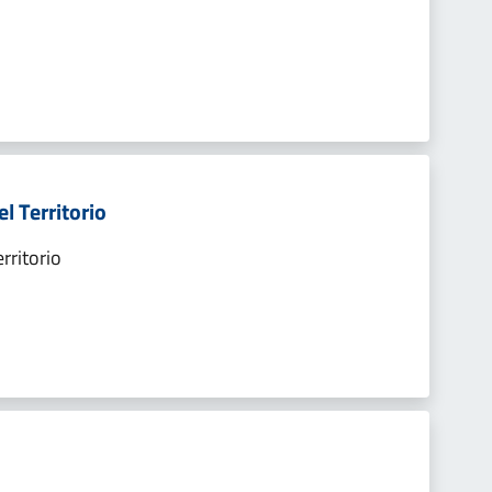
l Territorio
rritorio