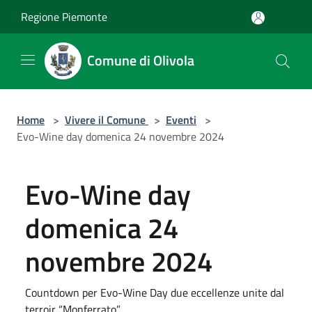
Salta al contenuto principale
Regione Piemonte
Comune di Olivola
Home
>
Vivere il Comune
>
Eventi
>
Evo-Wine day domenica 24 novembre 2024
Evo-Wine day
domenica 24
novembre 2024
Countdown per Evo-Wine Day due eccellenze unite dal
terroir “Monferrato”